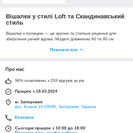
Вішалки у стилі Loft та Скандинавський
стиль
Вішалки з полицею — це зручне та стильне рішення для
зберігання речей вдома. Моделі довжиною 60 та 80 см
підходять для передпокою або вітальні, дозволяючи
Показати все
компактно організувати простір. Чорний каркас ідеально
вписується в сучасні інтер’єри та додає нотку мінімалізму.
зручні полиці для зберігання
Про нас
чорний каркас під будь-який інтер’єр
компактні розміри для дому
96% позитивних з 259 відгуків за рік
Садові меблі Loft
Працює з 19.03.2024
Складні садові столи та стільці металодерев’яної конструкції
м. Запоріжжя
вул. Козача 15 69095, Запоріжжя, Україна
ідеально підходять для дачі, тераси або балкона. Вони легкі,
міцні та зручні, а сучасний дизайн додає інтер’єру
Контакти
індустріального шарму.
столи, стільці та табурети металодерев’яні
Сьогодні працює з 10:00 до 18:00
Показати весь графік роботи