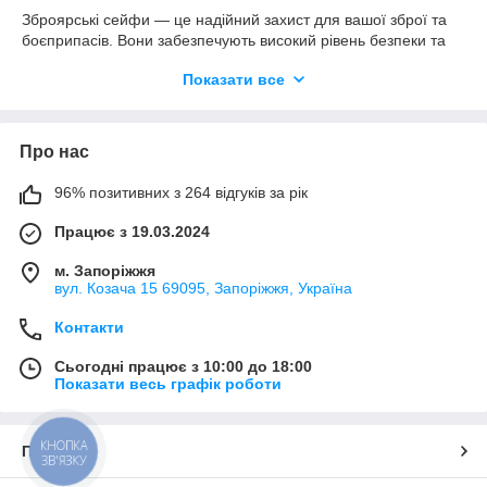
Зброярські сейфи — це надійний захист для вашої зброї та
боєприпасів. Вони забезпечують високий рівень безпеки та
відповідають стандартам зберігання вогнепальної зброї. У
Показати все
нашому каталозі представлені моделі різних розмірів і
кольорів, які підходять для дому, полювання чи стрільбища.
Захист зброї та боєприпасів
Про нас
Компактні та місткі моделі
Міцні корпуси та надійні замки
96% позитивних з 264 відгуків за рік
Надійна конструкція
Працює з 19.03.2024
Кожен зброярський сейф виготовлений із товстого металу з
м. Запоріжжя
вул. Козача 15 69095, Запоріжжя, Україна
міцними замками, стійкими до злому. Вони захищають від
несанкціонованого доступу і випадкового проникнення дітей.
Контакти
Внутрішні відсіки та полиці дозволяють зручно розміщувати
зброю та аксесуари.
Сьогодні працює з 10:00 до 18:00
Металевий корпус підвищеної міцності
Показати весь графік роботи
Роздільники та полиці для зручності зберігання
Замки ключового та комбінованого типу
КНОПКА
Про нас
ЗВ'ЯЗКУ
Для різних цілей