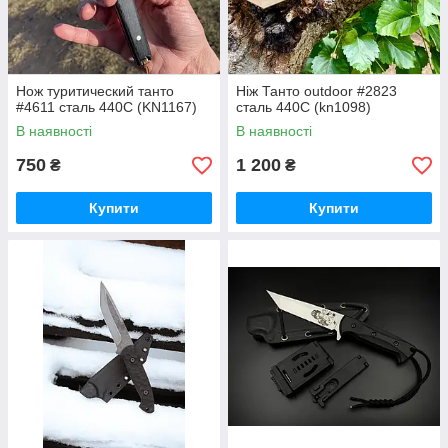
Нож туритический танто
Ніж Танто outdoor #2823
#4611 сталь 440С (KN1167)
сталь 440С (kn1098)
В наявності
В наявності
750
1 200
₴
₴
Купити
Купити