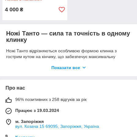
4 000
₴
Ножі Танто — сила та точність в одному
клинку
Ножі Танто відрізняються особливою формою клинка з
гострим кутом на кінчику, що забезпечує максимальну
пробивну силу. Ці моделі ідеально підходять для тактичних
Показати все
завдань, активного відпочинку та туризму. Високоякісні
матеріали гарантують надійність та довговічність навіть в
екстремальних умовах.
Про нас
Пробивний клинок з гострим кінчиком
Надійні та довговічні матеріали
96% позитивних з 258 відгуків за рік
Універсальність для туризму та тактики
Працює з 19.03.2024
Ручна робота та ексклюзивні моделі
м. Запоріжжя
Багато ножів Танто створюються вручну майстрами з
вул. Козача 15 69095, Запоріжжя, Україна
унікальними піхвами та кріпленнями Tek-lok або moli-lok.
Ексклюзивні версії з сталі N690 або Х12МФ привертають