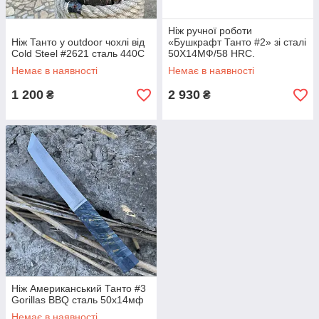
Ніж ручної роботи
Ніж Танто у outdoor чохлі від
«Бушкрафт Танто #2» зі сталі
Cold Steel #2621 сталь 440С
50Х14МФ/58 HRC.
Немає в наявності
Немає в наявності
1 200
2 930
₴
₴
Ніж Американський Танто #3
Gorillas BBQ сталь 50х14мф
Немає в наявності