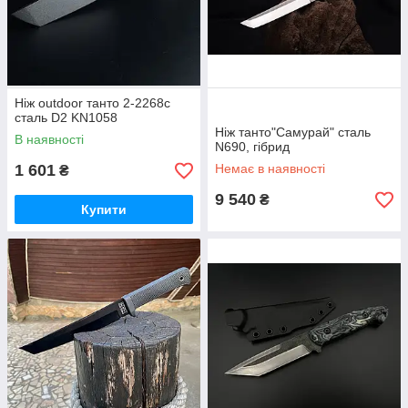
Ніж outdoor танто 2-2268c
сталь D2 KN1058
Ніж танто"Самурай" сталь
В наявності
N690, гібрид
1 601
Немає в наявності
₴
9 540
₴
Купити