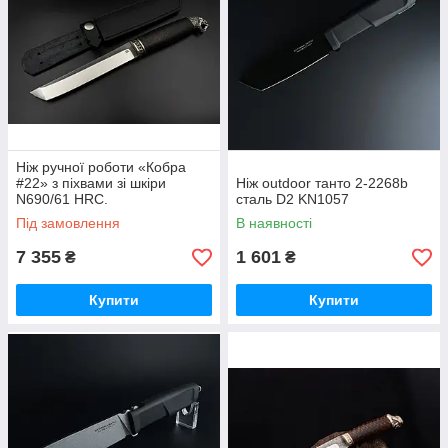
Ніж ручної роботи «Кобра
#22» з піхвами зі шкіри
Ніж outdoor танто 2-2268b
N690/61 HRC.
сталь D2 KN1057
Під замовлення
В наявності
7 355
1 601
₴
₴
Купити
Купити