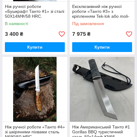
Ніж ручної роботи
Ексклюзивний ніж ручної
«Бушкрафт Танто #1» зі сталі
роботи «Танто #3» з
50Х14МФ/58 HRC.
кріпленням Tek-lok або moli-
lok сталь N690/61 HRC
В наявності
Під замовлення
3 400
7 975
₴
₴
Купити
Купити
Ніж ручної роботи «Танто #4»
Ніж Американський Танто #1
зі шкіряними піхвами сталь
Gorillas BBQ туристичний
N690/60 HRC.
сталь 50х14мф KN66