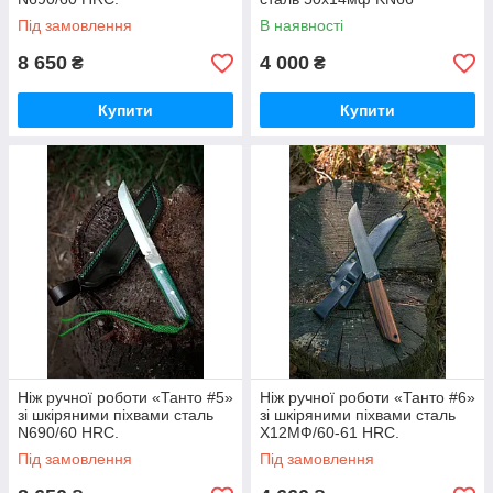
Під замовлення
В наявності
8 650
4 000
₴
₴
Купити
Купити
Ніж ручної роботи «Танто #5»
Ніж ручної роботи «Танто #6»
зі шкіряними піхвами сталь
зі шкіряними піхвами сталь
N690/60 HRC.
Х12МФ/60-61 HRC.
Під замовлення
Під замовлення