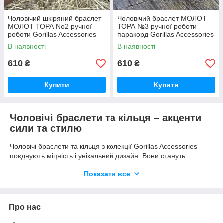
Чоловічий шкіряний браслет
Чоловічий браслет МОЛОТ
МОЛОТ ТОРА No2 ручної
ТОРА №3 ручної роботи
роботи Gorillas Accessories
паракорд Gorillas Accessories
GR8
GR9
В наявності
В наявності
610
610
₴
₴
Купити
Купити
Чоловічі браслети та кільця – акценти
сили та стилю
Чоловічі браслети та кільця з колекції Gorillas Accessories
поєднують міцність і унікальний дизайн. Вони стануть
стильним доповненням до щоденного образу або
Показати все
подарунком для сильного чоловіка.
матеріали високої якості: шкіра, паракорд
ручна робота та ексклюзивний дизайн
Про нас
ідеально для щоденного носіння або подарунка