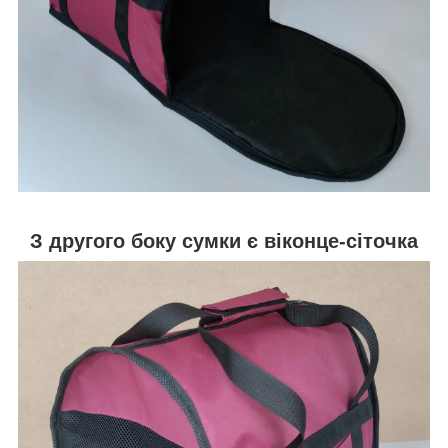
З другого боку сумки є віконце-сіточка