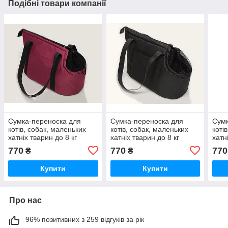
Подібні товари компанії
Сумка-переноска для
Сумка-переноска для
Сумк
котів, собак, маленьких
котів, собак, маленьких
коті
хатніх тварин до 8 кг
хатніх тварин до 8 кг
хатн
бордова
чорна
770
770
770
₴
₴
Купити
Купити
Про нас
96% позитивних з 259 відгуків за рік