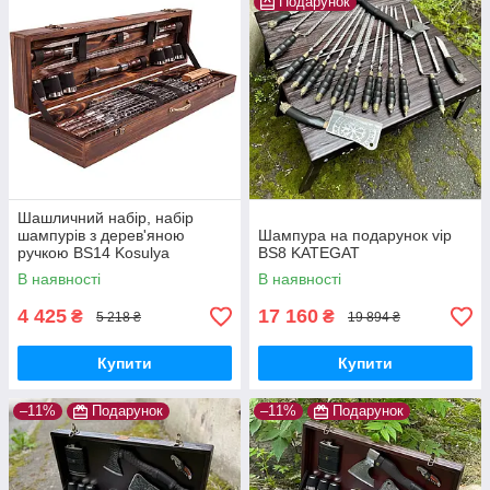
Подарунок
Шашличний набір, набір
шампурів з дерев'яною
Шампура на подарунок vip
ручкою BS14 Kosulya
BS8 KATEGAT
В наявності
В наявності
4 425
17 160
₴
₴
5 218 ₴
19 894 ₴
Купити
Купити
–11%
Подарунок
–11%
Подарунок