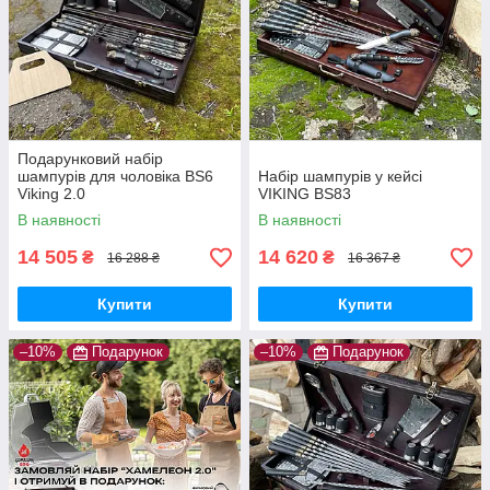
Подарунковий набір
шампурів для чоловіка BS6
Набір шампурів у кейсі
Viking 2.0
VIKING BS83
В наявності
В наявності
14 505
14 620
₴
₴
16 288 ₴
16 367 ₴
Купити
Купити
–10%
Подарунок
–10%
Подарунок