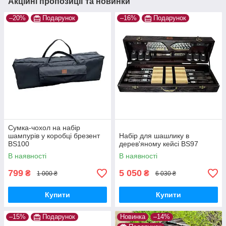
Акційні пропозиції та новинки
–20%
Подарунок
–16%
Подарунок
Сумка-чохол на набір
шампурів у коробці брезент
Набір для шашлику в
BS100
дерев'яному кейсі BS97
В наявності
В наявності
799
5 050
₴
₴
1 000 ₴
6 030 ₴
Купити
Купити
–15%
Подарунок
Новинка
–14%