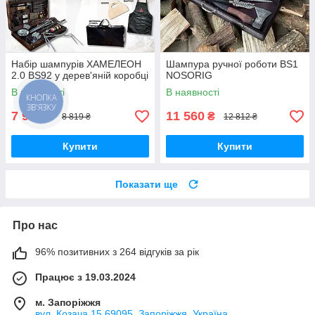
Набір шампурів ХАМЕЛЕОН
Шампура ручної роботи BS1
2.0 BS92 у дерев'яній коробці
NOSORIG
В наявності
В наявності
7 940
11 560
₴
₴
8 819 ₴
12 812 ₴
Купити
Купити
Показати ще
Про нас
96% позитивних з 264 відгуків за рік
Працює з 19.03.2024
м. Запоріжжя
вул. Козача 15 69095, Запоріжжя, Україна