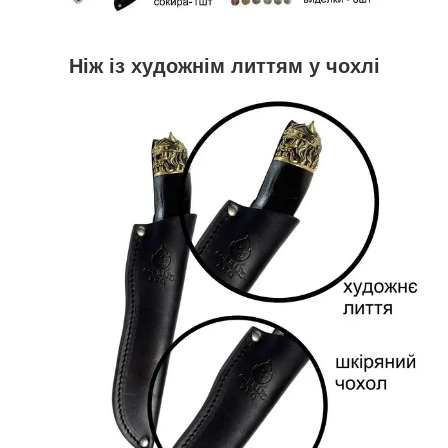
Ніж із художнім литтям у чохлі