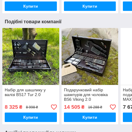
Купити
Купити
Подібні товари компанії
Набір для шашлику у
Подарунковий набір
Набі
валізі BS17 Tur 2.0
шампурів для чоловіка
под
BS6 Viking 2.0
МАХ
8 325
14 505
7 6
₴
₴
8 998 ₴
16 288 ₴
Купити
Купити