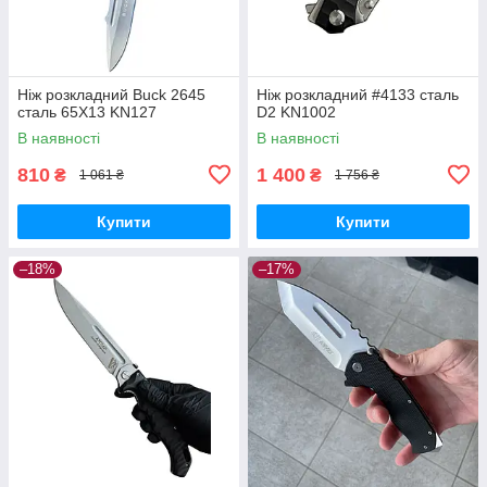
Ніж розкладний Buck 2645
Ніж розкладний #4133 сталь
сталь 65Х13 KN127
D2 KN1002
В наявності
В наявності
810
1 400
₴
₴
1 061 ₴
1 756 ₴
Купити
Купити
–18%
–17%