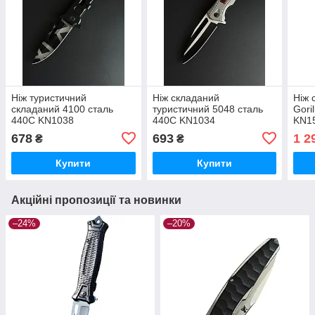
Ніж туристичний
Ніж складаний
Ніж 
складаний 4100 сталь
туристичний 5048 сталь
Gori
440С KN1038
440С KN1034
KN1
678
693
1 2
₴
₴
Купити
Купити
Акційні пропозиції та новинки
–24%
–20%