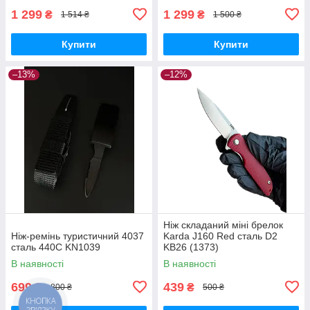
1 299
1 299
₴
₴
1 514 ₴
1 500 ₴
Купити
Купити
–13%
–12%
Ніж складаний міні брелок
Ніж-ремінь туристичний 4037
Karda J160 Red сталь D2
сталь 440С KN1039
KB26 (1373)
В наявності
В наявності
699
439
₴
₴
800 ₴
500 ₴
КНОПКА
ЗВ'ЯЗКУ