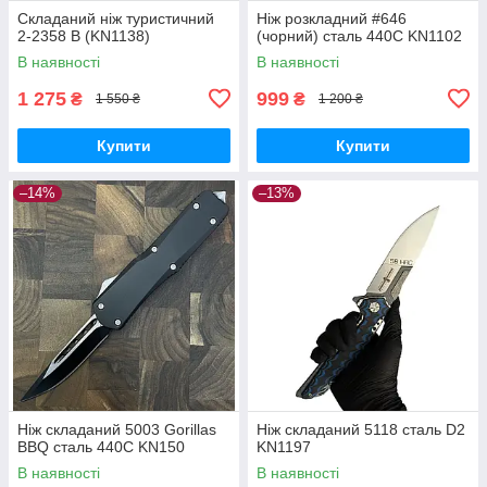
Складаний ніж туристичний
Ніж розкладний #646
2-2358 В (KN1138)
(чорний) сталь 440С KN1102
В наявності
В наявності
1 275
999
₴
₴
1 550 ₴
1 200 ₴
Купити
Купити
–14%
–13%
Ніж складаний 5003 Gorillas
Ніж складаний 5118 сталь D2
BBQ сталь 440С KN150
KN1197
В наявності
В наявності